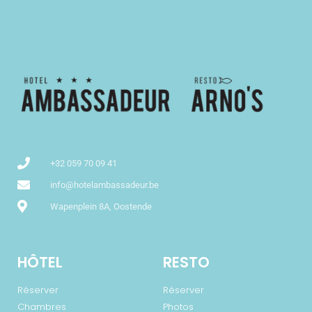
+32 059 70 09 41
info@hotelambassadeur.be
Wapenplein 8A, Oostende
HÔTEL
RESTO
Réserver
Réserver
Chambres
Photos