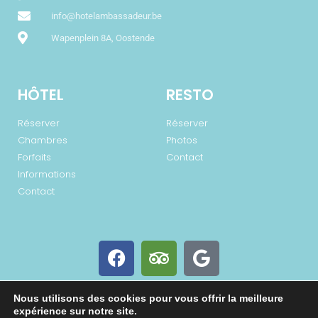
info@hotelambassadeur.be
Wapenplein 8A, Oostende
HÔTEL
RESTO
Réserver
Réserver
Chambres
Photos
Forfaits
Contact
Informations
Contact
Nous utilisons des cookies pour vous offrir la meilleure
expérience sur notre site.