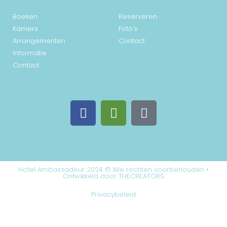
Boeken
Reserveren
Kamers
Foto's
Arrangementen
Contact
Informatie
Contact
Hotel Ambassadeur 2024 © Alle rechten voorbehouden •
Ontwikkeld door THECREATORS
Privacybeleid