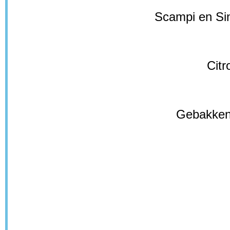
Scampi en Sin
Citr
Gebakken 