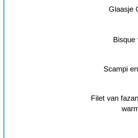
Glaasje C
Bisque 
Scampi en
Filet van faz
warm