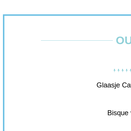
O
Glaasje Cav
Bisque 