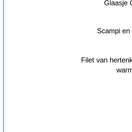
Glaasje C
Scampi en 
Filet van herte
warm