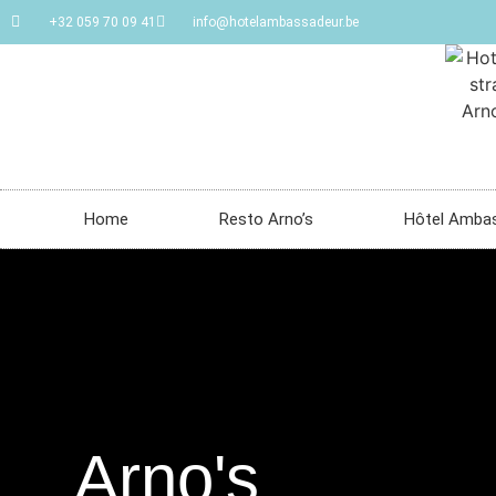
+32 059 70 09 41
info@hotelambassadeur.be
Home
Resto Arno’s
Hôtel Amba
Arno's