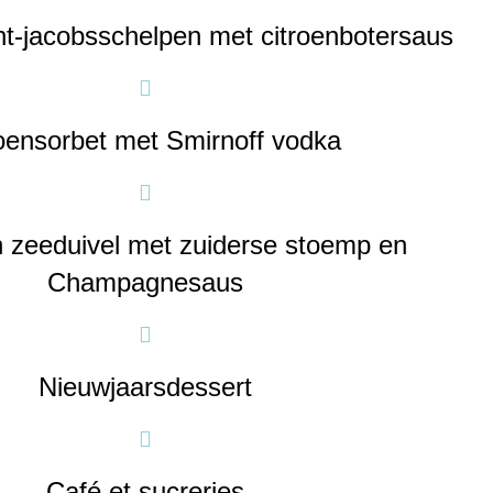
t-jacobsschelpen met citroenbotersaus
oensorbet met Smirnoff vodka
zeeduivel met zuiderse stoemp en
Champagnesaus
Nieuwjaarsdessert
Café et sucreries