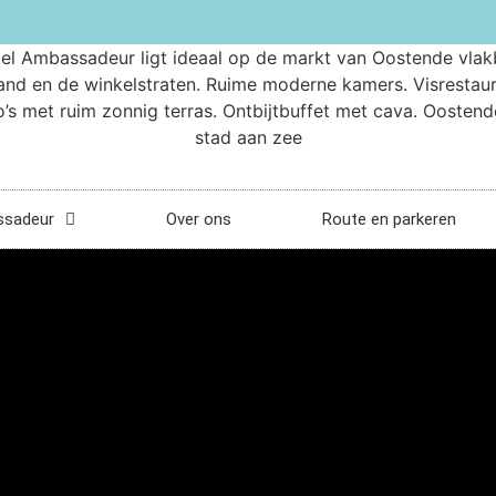
ssadeur
Over ons
Route en parkeren